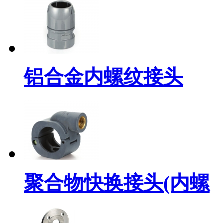
铝合金内螺纹接头
聚合物快换接头(内螺